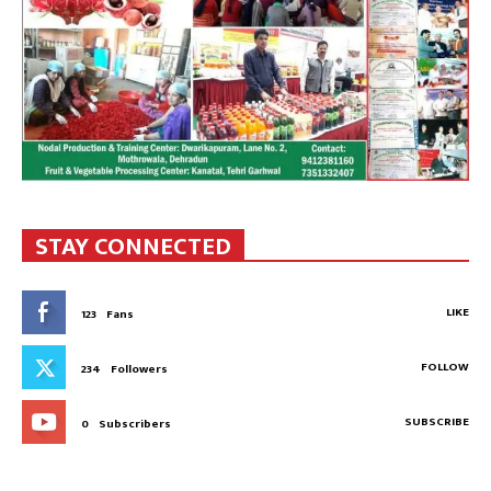
STAY CONNECTED
LIKE
123
Fans
FOLLOW
234
Followers
SUBSCRIBE
0
Subscribers