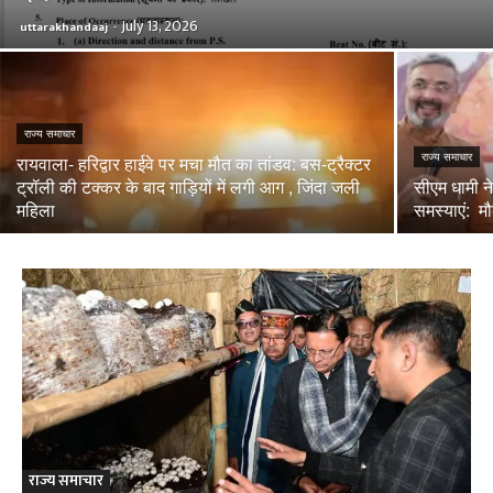
July 13, 2026
uttarakhandaaj
-
राज्य समाचार
राज्य समाचार
रायवाला- हरिद्वार हाईवे पर मचा मौत का तांडव: बस-ट्रैक्टर
ट्रॉली की टक्कर के बाद गाड़ियों में लगी आग , जिंदा जली
सीएम धामी ने
महिला
समस्याएं: म
राज्य समाचार