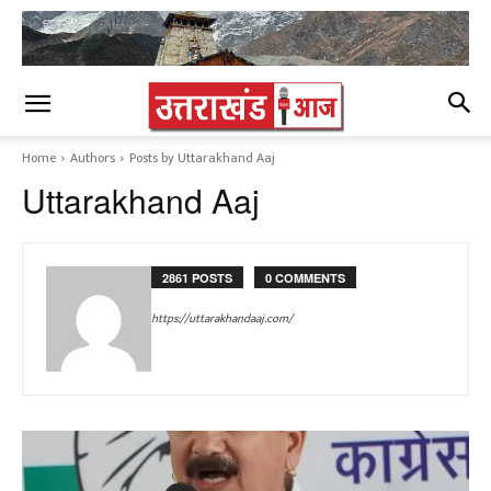
Home
Authors
Posts by Uttarakhand Aaj
Uttarakhand Aaj
2861 POSTS
0 COMMENTS
https://uttarakhandaaj.com/