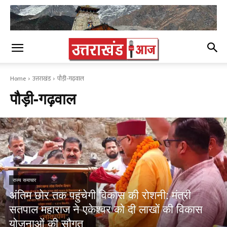
Home
उत्तराखंड
पौड़ी-गढ़वाल
पौड़ी-गढ़वाल
राज्य समाचार
अंतिम छोर तक पहुंचेगी विकास की रोशनी: मंत्री
सतपाल महाराज ने एकेश्वर को दी लाखों की विकास
योजनाओं की सौगत