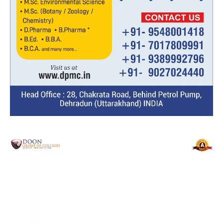
Video
Player