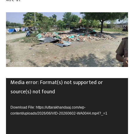
V
Media error: Format(s) not supported or
i
source(s) not found
d
e
Download File: https://uttarakhandaaj.com/wp-
content/uploads/2026/06/VID-20260602-WA0044.mp4?_=1
o
P