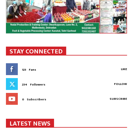
STAY CONNECTED
LIKE
123
Fans
FOLLOW
234
Followers
SUBSCRIBE
0
Subscribers
LATEST NEWS