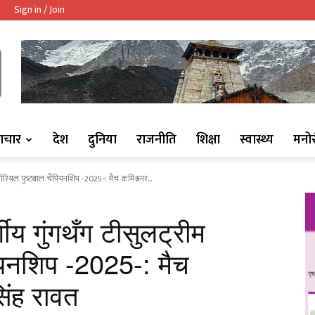
Sign in / Join
ndaaj.com/
ाचार
देश
दुनिया
राजनीति
शिक्षा
स्वास्थ्य
मनो
मेमोरियल फुटबाल चैंपियनशिप -2025-: मैच कमिश्ननर...
गीय गुंगथँग टीसुलट्रीम
ियनशिप -2025-: मैच
सिंह रावत