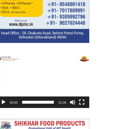
ideo
layer
00:00
01:00