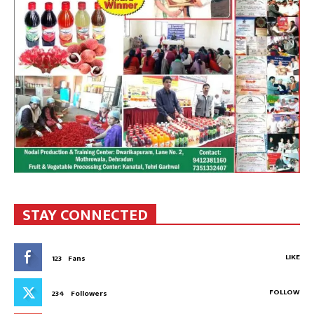
STAY CONNECTED
LIKE
123
Fans
FOLLOW
234
Followers