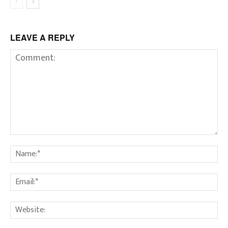
LEAVE A REPLY
Comment:
Na
Em
We