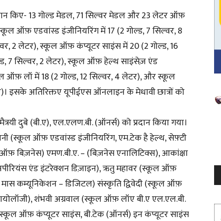
प्रदान किए- 13 गोल्ड मेडल, 71 सिल्वर मेडल और 23 लेटर ऑफ़
ूल ऑफ़ एडवांस्ड इंजीनियरिंग में 17 (2 गोल्ड, 7 सिल्वर, 8
वर, 2 लेटर), स्कूल ऑफ़ कंप्यूटर साइंस में 20 (2 गोल्ड, 16
्ड, 7 सिल्वर, 2 लेटर), स्कूल ऑफ़ हेल्थ साइंसेज़ एंड
्कूल ऑफ़ लॉ में 18 (2 गोल्ड, 12 सिल्वर, 4 लेटर), और स्कूल
लेटर)। इसके अतिरिक्तए यूपीईएस ऑनलाइन के मेधावी छात्रों को
V
P
ी मैत्रयी दुबे (बी.ए), एल.एलण.बी. (ऑनर्स) को प्रदान किया गया।
ानी (स्कूल ऑफ़ एडवांस्ड इंजीनियरिंग, एम.टेक है हेल्थ, सेफ़्टी
 ऑफ़ बिज़नेस) एमण.बी.ए. – (बिज़नेस एनालिटिक्स), आकांक्षा
्सपीरियंस एंड इंटरेक्शन डिज़ाइन), ऋतु महावर (स्कूल ऑफ़
ड मास कम्यूनिकेशन – डिजिटल) संस्कृति द्विवेदी (स्कूल ऑफ़
रोबायोलॉजी), शंभवी अग्रवाल (स्कूल ऑफ़ लॉए बी.ए एल.एल.बी.
 (स्कूल ऑफ़ कंप्यूटर साइंस, बी.टेक (ऑनर्स) इन कंप्यूटर साइंस