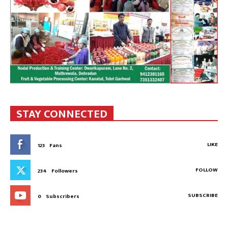
STAY CONNECTED
LIKE
123
Fans
FOLLOW
234
Followers
SUBSCRIBE
0
Subscribers