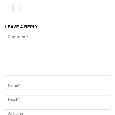
LEAVE A REPLY
Comment:
Na
Em
We