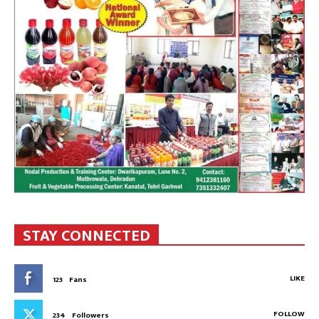
STAY CONNECTED
LIKE
123
Fans
FOLLOW
234
Followers