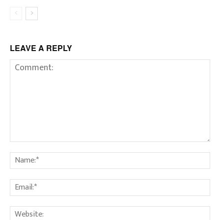
LEAVE A REPLY
Comment:
Na
Em
We