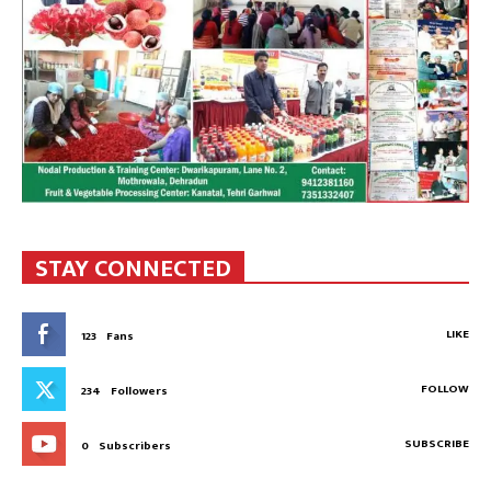
STAY CONNECTED
LIKE
123
Fans
FOLLOW
234
Followers
SUBSCRIBE
0
Subscribers