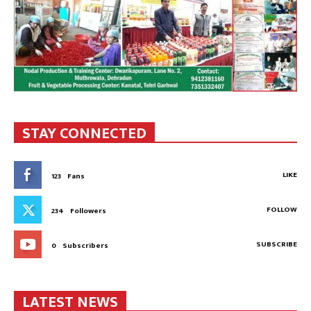
STAY CONNECTED
LIKE
123
Fans
FOLLOW
234
Followers
SUBSCRIBE
0
Subscribers
LATEST NEWS