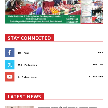
STAY CONNECTED
LIKE
123
Fans
FOLLOW
234
Followers
SUBSCRIBE
0
Subscribers
LATEST NEWS