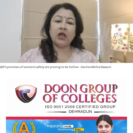
BJP's promises of women's safety are proving to be hollow - Garima Mehra Dasauni