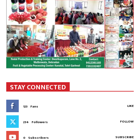
STAY CONNECTED
LIKE
123
Fans
FOLLOW
234
Followers
SUBSCRIBE
0
Subscribers