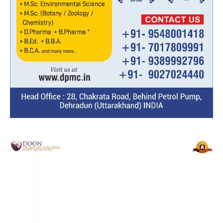
Video
Player