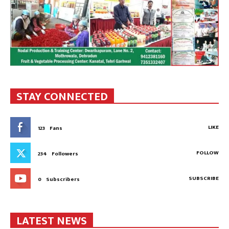
STAY CONNECTED
LIKE
123
Fans
FOLLOW
234
Followers
SUBSCRIBE
0
Subscribers
LATEST NEWS