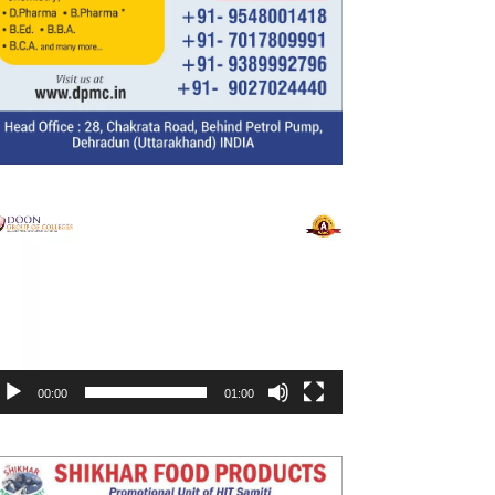
ideo
layer
00:00
01:00