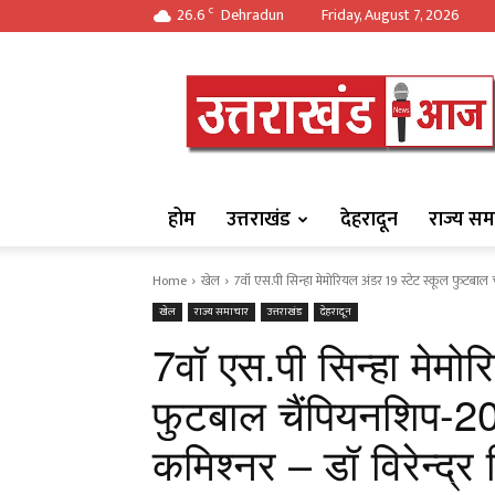
26.6
Dehradun
Friday, August 7, 2026
C
https://uttarakha
होम
उत्तराखंड
देहरादून
राज्य सम
Home
खेल
7वॉ एस.पी सिन्हा मेमोरियल अंडर 19 स्टेट स्कूल फुटबाल
खेल
राज्य समाचार
उत्तराखंड
देहरादून
7वॉ एस.पी सिन्हा मेमो
फुटबाल चैंपियनशिप-2
कमिश्नर – डॉ विरेन्द्र 