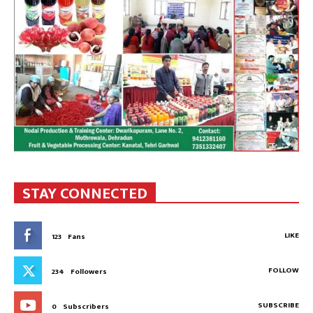
STAY CONNECTED
LIKE
123
Fans
FOLLOW
234
Followers
SUBSCRIBE
0
Subscribers