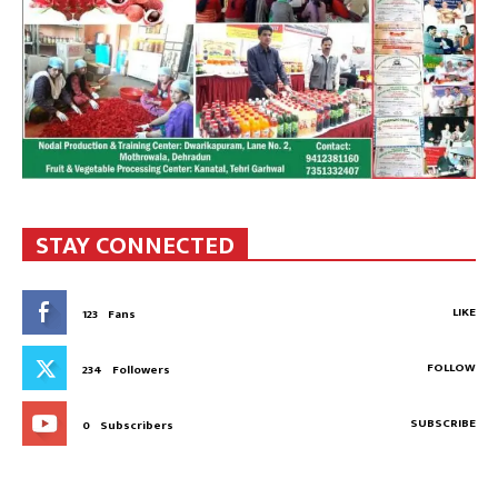
STAY CONNECTED
LIKE
123
Fans
FOLLOW
234
Followers
SUBSCRIBE
0
Subscribers