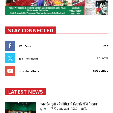
STAY CONNECTED
LIKE
123
Fans
FOLLOW
234
Followers
SUBSCRIBE
0
Subscribers
LATEST NEWS
जनपदीय जूडो प्रतियोगिता में खिलाड़ियों ने दिखाया
दमखम: विभिन्न भार वर्गों में विजेता घोषित