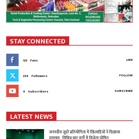
STAY CONNECTED
LIKE
123
Fans
FOLLOW
234
Followers
SUBSCRIBE
0
Subscribers
LATEST NEWS
जनपदीय जूडो प्रतियोगिता में खिलाड़ियों ने दिखाया
दमखम: विभिन्न भार वर्गों में विजेता घोषित