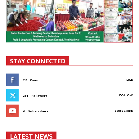
STAY CONNECTED
LIKE
123
Fans
FOLLOW
234
Followers
SUBSCRIBE
0
Subscribers
LATEST NEWS