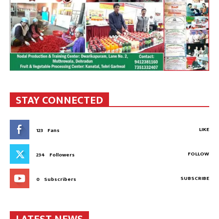
STAY CONNECTED
LIKE
123
Fans
FOLLOW
234
Followers
SUBSCRIBE
0
Subscribers