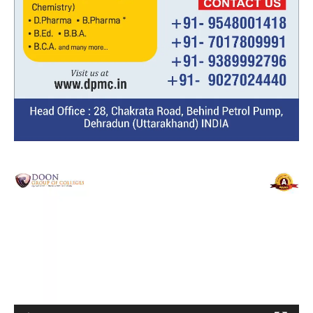
Video
Player