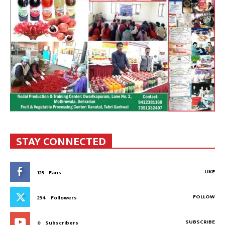
STAY CONNECTED
LIKE
123
Fans
FOLLOW
234
Followers
SUBSCRIBE
0
Subscribers