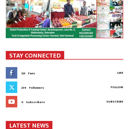
STAY CONNECTED
LIKE
123
Fans
FOLLOW
234
Followers
SUBSCRIBE
0
Subscribers
LATEST NEWS