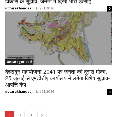
विकास के सुझाव, जनता में दिखा भारी उत्साह
uttarakhandaaj
July 21, 2026
0
-
Uncategorized
देहरादून महायोजना-2041 पर जनता को दूसरा मौका:
25 जुलाई से एमडीडीए कार्यालय में लगेगा विशेष सुझाव-
आपत्ति कैंप
uttarakhandaaj
July 21, 2026
0
-
1
2
3