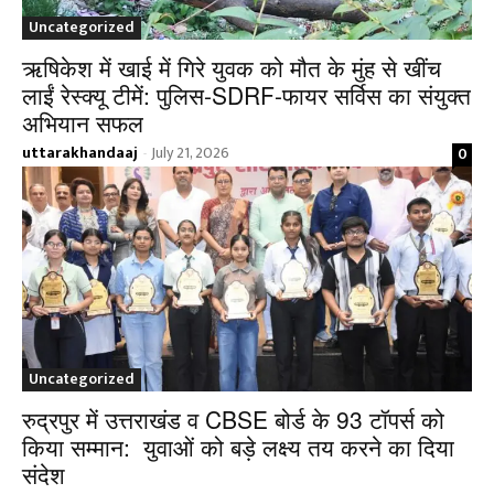
Uncategorized
ऋषिकेश में खाई में गिरे युवक को मौत के मुंह से खींच
लाईं रेस्क्यू टीमें: पुलिस-SDRF-फायर सर्विस का संयुक्त
अभियान सफल
uttarakhandaaj
July 21, 2026
0
-
Uncategorized
रुद्रपुर में उत्तराखंड व CBSE बोर्ड के 93 टॉपर्स को
किया सम्मान: युवाओं को बड़े लक्ष्य तय करने का दिया
संदेश