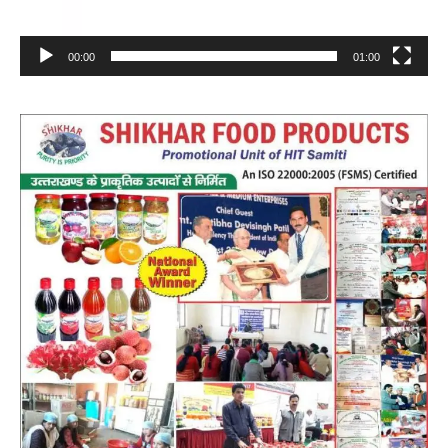
00:00
01:00