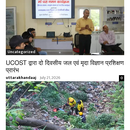
Uncategorized
UCOST द्वारा दो दिवसीय जल एवं मृदा विज्ञान प्रशिक्षण
प्रारंभ
uttarakhandaaj
July 21, 2026
0
-