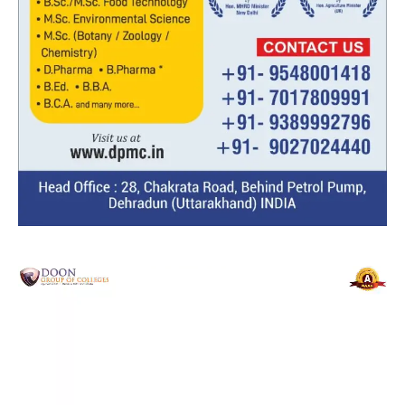
Video
Player