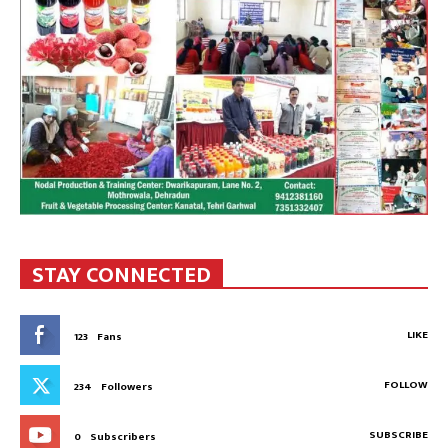
STAY CONNECTED
LIKE
123
Fans
FOLLOW
234
Followers
SUBSCRIBE
0
Subscribers