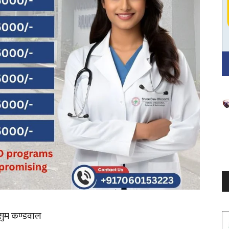
V
P
ुसुम कण्डवाल