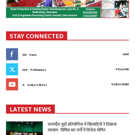
STAY CONNECTED
LIKE
123
Fans
FOLLOW
234
Followers
SUBSCRIBE
0
Subscribers
LATEST NEWS
जनपदीय जूडो प्रतियोगिता में खिलाड़ियों ने दिखाया
दमखम: विभिन्न भार वर्गों में विजेता घोषित