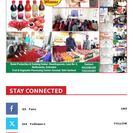
STAY CONNECTED
LIKE
123
Fans
FOLLOW
234
Followers