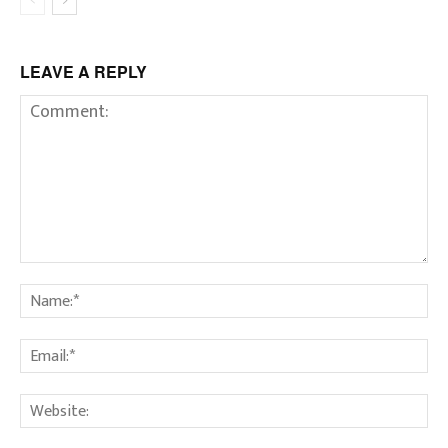
LEAVE A REPLY
Comment:
Na
Em
We