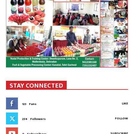
STAY CONNECTED
LIKE
123
Fans
FOLLOW
234
Followers
SUBSCRIBE