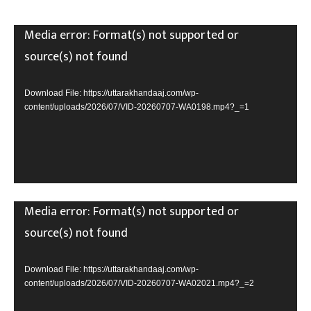
V
Media error: Format(s) not supported or
i
source(s) not found
d
e
Download File: https://uttarakhandaaj.com/wp-
content/uploads/2026/07/VID-20260707-WA0198.mp4?_=1
o
P
l
a
y
V
Media error: Format(s) not supported or
e
i
source(s) not found
r
d
e
Download File: https://uttarakhandaaj.com/wp-
content/uploads/2026/07/VID-20260707-WA02021.mp4?_=2
o