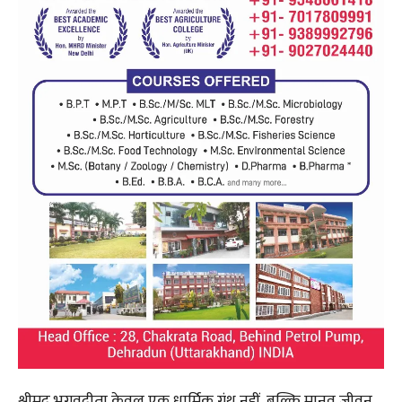
श्रीमद् भगवद्गीता केवल एक धार्मिक ग्रंथ नहीं, बल्कि मानव जीवन