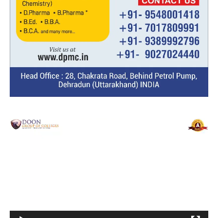
Video
Player