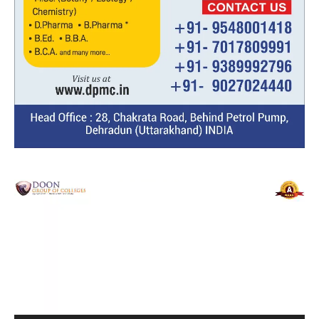
Video
Player