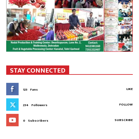
STAY CONNECTED
LIKE
123
Fans
FOLLOW
234
Followers
SUBSCRIBE
0
Subscribers